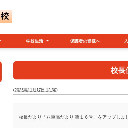
学校生活
保護者の皆様へ
規
クールポリシー
価等）
行事予定表
学校行事
部活動
生徒会活動
校長
(
2025年11月17日 12:30
)
校長だより「八重高だより 第１６号」をアップしま