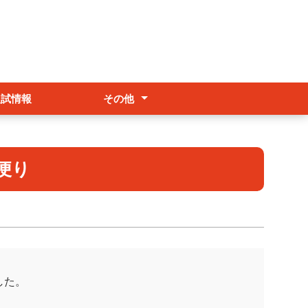
入試情報
その他
アクセス
各種証明書
交流事業・留学
便り
した。