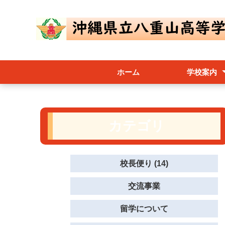
ホーム
学校案内
校長あいさつ
学校要覧／内
八重山高校ス
躍進（学校評
尚志会
カテゴリ
校長便り (14)
交流事業
留学について