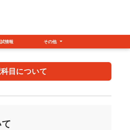
入試情報
その他
アクセス
各種証明書
交流事業・留学
択科目について
いて