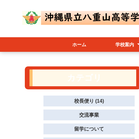
ホーム
学校案内
校長あいさつ
学校要覧／内
八重山高校ス
躍進（学校評
尚志会
カテゴリ
校長便り (14)
交流事業
留学について