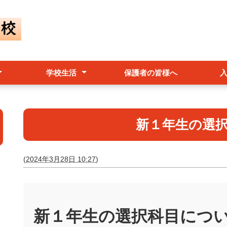
学校生活
保護者の皆様へ
規
クールポリシー
価等）
行事予定表
学校行事
部活動
生徒会活動
新１年生の選
(
2024年3月28日 10:27
)
新１年生の選択科目につ