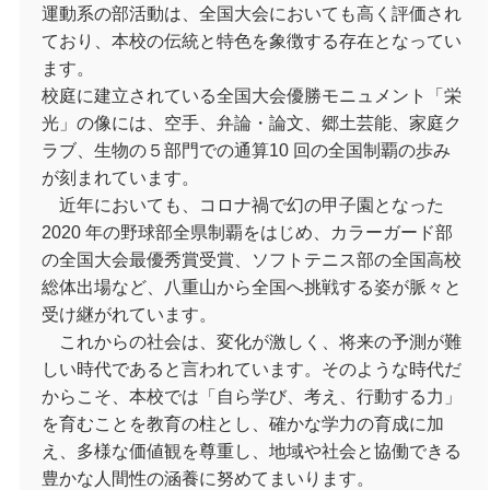
運動系の部活動は、全国大会においても高く評価され
ており、本校の伝統と特色を象徴する存在となってい
ます。
校庭に建立されている全国大会優勝モニュメント「栄
光」の像には、空手、弁論・論文、郷土芸能、家庭ク
ラブ、生物の５部門での通算10 回の全国制覇の歩み
が刻まれています。
近年においても、コロナ禍で幻の甲子園となった
2020 年の野球部全県制覇をはじめ、カラーガード部
の全国大会最優秀賞受賞、ソフトテニス部の全国高校
総体出場など、八重山から全国へ挑戦する姿が脈々と
受け継がれています。
これからの社会は、変化が激しく、将来の予測が難
しい時代であると言われています。そのような時代だ
からこそ、本校では「自ら学び、考え、行動する力」
を育むことを教育の柱とし、確かな学力の育成に加
え、多様な価値観を尊重し、地域や社会と協働できる
豊かな人間性の涵養に努めてまいります。