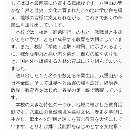
しては日本最南端に位置する伝統校です。八重山の豊
かな自然と歴史・文化に育まれたこの地に学び舎を構
え、地域の皆様に支えられながら、これまで多くの卒
業生を送り出しています。
本校では、校是「師弟同行」のもと、教職員と生徒
がともに学び、ともに成長する教育を大切にしていま
す。また、校訓「学徳・進取・雄飛」に示されるよう
に、確かな学力と高い志を備え、自らの道を切り拓
き、国内外へ雄飛する人材の育成に取り組んでまいり
ました。
送り出した２万名余を数える卒業生は、八重山から
日本全国、そして世界へと活躍の場を広げ、経済界、
政界、教育界をはじめ、各界の第一線で活躍していま
す。
本校の大きな特色の一つが、地域に根ざした教育活
動です。八重山の自然環境や島嶼文化、歴史を学びに
生かし、郷土への理解と誇りを育む教育を大切にして
います。とりわけ郷土芸能部をはじめとする文化系・