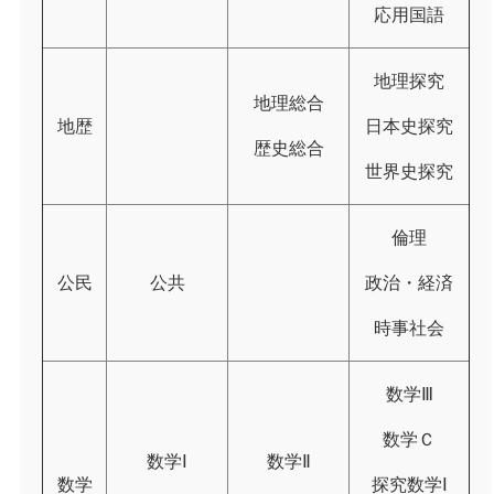
応用国語
地理探究
地理総合
地歴
日本史探究
歴史総合
世界史探究
倫理
公民
公共
政治・経済
時事社会
数学Ⅲ
数学Ｃ
数学Ⅰ
数学Ⅱ
数学
探究数学Ⅰ