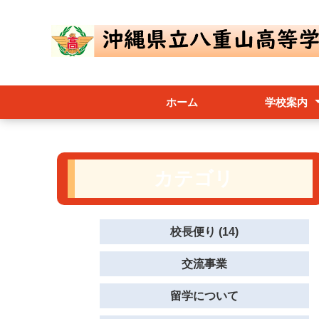
ホーム
学校案内
校長あいさつ
学校要覧／内
八重山高校ス
躍進（学校評
尚志会
カテゴリ
校長便り (14)
交流事業
留学について