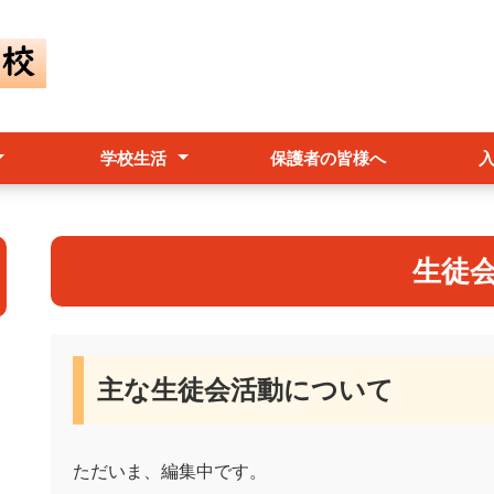
学校生活
保護者の皆様へ
規
クールポリシー
価等）
行事予定表
学校行事
部活動
生徒会活動
生徒
主な生徒会活動について
ただいま、編集中です。