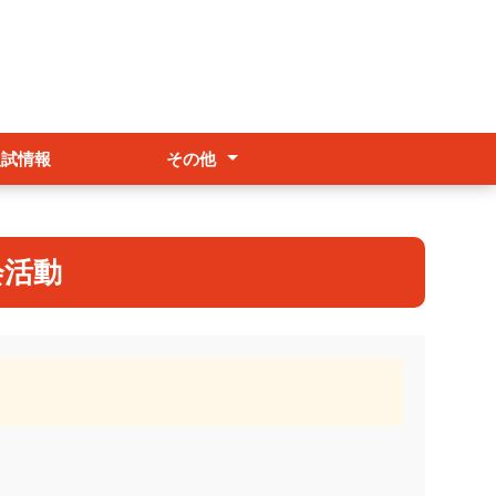
入試情報
その他
アクセス
各種証明書
交流事業・留学
会活動